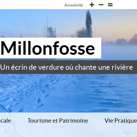
Accesibilité
Millonfosse
Un écrin de verdure où chante une rivière
ocale
Tourisme et Patrimoine
Vie Pratique
– restauration – garderie –
Histoire locale
Présentation 
Colonie