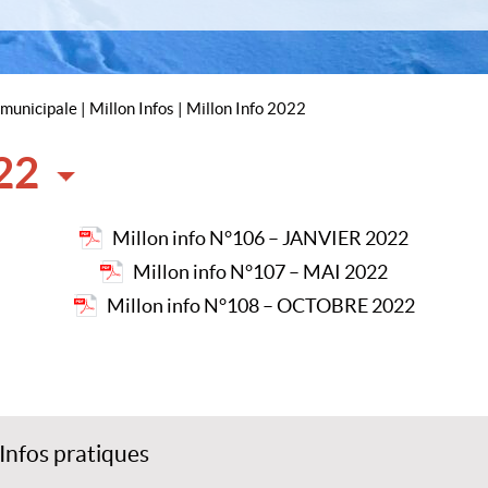
Hébergement – Gîtes
Situation géog
tantes Maternelles
«Millonfosse le livre»
Adresses utiles
iations
Démarches admi
ut
stations – Calendrier des fêtes
Encombrants
 municipale
|
Millon Infos
|
Millon Info 2022
rces – Entreprises – Artisanat
Ramassage déch
és et commerces ambulants
Déchetterie
22
Millon info N°106 – JANVIER 2022
Millon info N°107 – MAI 2022
Millon info N°108 – OCTOBRE 2022
Infos pratiques