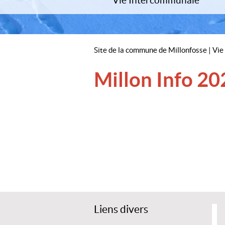
Vie Intercommunale
Millon Infos
Assis
Travaux et urbanisme
La Porte du Hainaut
Assoc
Environnement
Parc naturel Régional Scarpe-Esca
Manife
Centre Aquatique
Site de la commune de Millonfosse
|
Vie
Comme
March
Millon Info 20
Liens divers