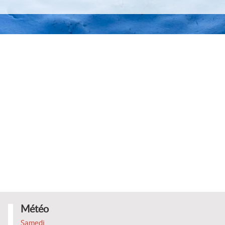
raphique
nistratives
ets
Météo
Samedi