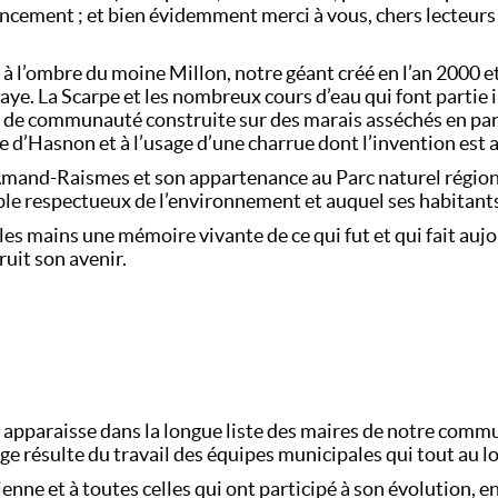
ncement ; et bien évidemment merci à vous, chers lecteurs
e à l’ombre du moine Millon, notre géant créé en l’an 2000 e
e. La Scarpe et les nombreux cours d’eau qui font partie 
 de communauté construite sur des marais asséchés en part
 d’Hasnon et à l’usage d’une charrue dont l’invention est a
-Amand-Raismes et son appartenance au Parc naturel régio
ble respectueux de l’environnement et auquel ses habitant
les mains une mémoire vivante de ce qui fut et qui fait auj
ruit son avenir.
 apparaisse dans la longue liste des maires de notre comm
ge résulte du travail des équipes municipales qui tout au l
enne et à toutes celles qui ont participé à son évolution, en 