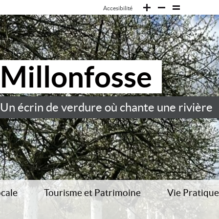
Accesibilité
Millonfosse
Un écrin de verdure où chante une rivière
ocale
Tourisme et Patrimoine
Vie Pratique
– restauration – garderie –
Histoire locale
Présentation 
Colonie