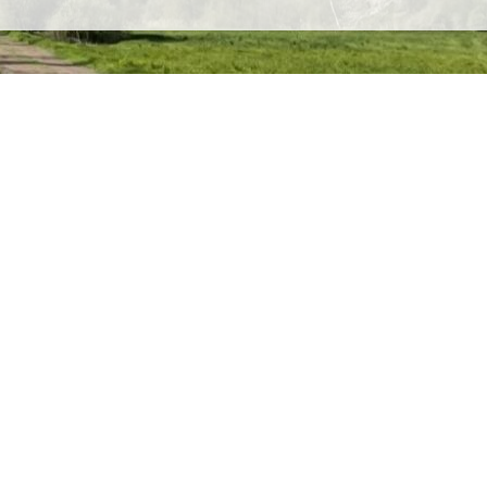
raphique
nistratives
ets