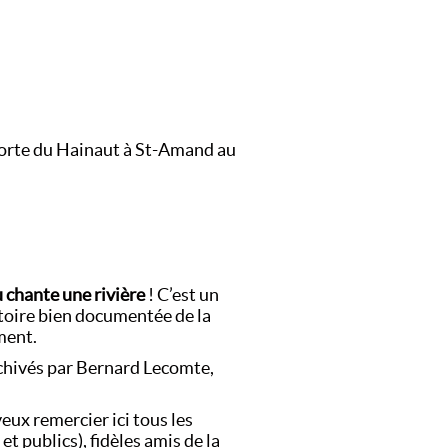
a Porte du Hainaut à St-Amand au
 chante une rivière
! C’est un
stoire bien documentée de la
ment.
rchivés par Bernard Lecomte,
veux remercier ici tous les
t publics), fidèles amis de la